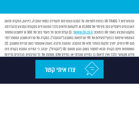
ההצטרפות ל-IBI TRADE כפופה לחתימה על הסכם הצטרפות ולעמידה בתנאי החברה, ביניהם, הפקדת מזומן
ו/או נכסים פיננסיים בסך מינימלי של 15,000 ₪. ללקוחות חדשים בלבד המצטרפים בתקופת המבצע (כהגדרתה
בתקנון המבצע באתר IBI בכתובת:
www.ibi.co.il
): (1) קבלת סכום חד פעמי בסך של 300 ₪ לחשבון המסחר
העצמאי שיפתח בכפוף לפעילות של 90 יום לפחות בחשבון ("ההטבה"). במקרה של סגירת חשבון המסחר לפני
תום 90 הימים, יחויב הלקוח בהחזר מלא של ההטבה. ההטבה תיגבה באופן אוטומטי בעת סגירת החשבון; (2)
השתתפות חינם בקורס מבוא למסחר בשוק ההון מטעם IBI ("הקורס"). יובהר, כי המידע המובא בקורס הינו
מידע מקצועי בלבד ואין לראות בו כמידע עובדתי או כמידע שלם וממצה של כל ההיבטים הכרוכים בניירות
הערך ו/או בנכסים הפיננסים המוזכרים בו ולכן אין לקבל על סמך מידע זה בלבד החלטות השקעה כלשהן;(3)
פטור מדמי טיפול לשנתיים ממועד ההצטרפות. פרט לאמור אין כפל מבצעים. בכפוף לתקנון המבצע באתר IBI.
החברה רשאית להפסיק את מתן ההטבות, כולן או חלקן, לפי שיקול דעתה הבלעדי, בכל עת וללא הודעה
מוקדמת. האמור לעיל אינו מהווה יעוץ/שיווק השקעות ו/או תחליף לשיווק השקעות ו/או ייעוץ מס המתחשב
בנתונים והצרכים המיוחדים של כל אדם ו/או הצעה לרכישת ניירות ערך. ההתראות ו/או המידע באפליקציה,
הנוגעים, בין היתר, לניתוחי שוק והמלצות אנליסטים, מסופקים, בין היתר, על ידי צדדי ג', החברה אינה אחראית
לתוכנם ו/או לנכונותם ו/או לעדכניותם ו/או למהימנותם ו/או למידת התאמתם לצרכי המשתמש. אין לראות
באמור לעיל התחייבות IBI להשגת תשואה כלשהי. אשראי לצורך פעילות בניירות ערך יינתן בכפוף לאישור
החברה – אי עמידה בפירעון ההלוואה עלול לגרור חיוב בריבית פיגורים והליכי הוצאה לפועל. בכפוף למדיניות
הפרטיות באתר IBI בית השקעות.